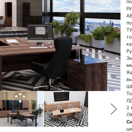
по
РИ
АВ
по
ТУ
то
ка
Ру
3м
мм
Ящ
в
ШК
То
ЛД
2 
ЛХ
Си
шк