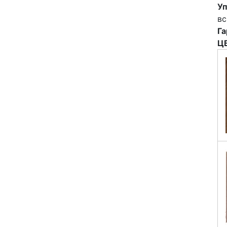
Уп
вс
Га
Ц