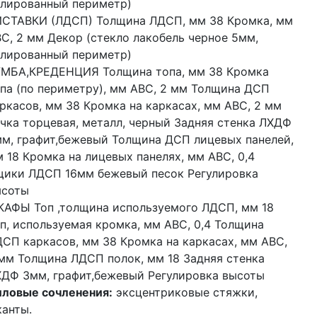
лированный периметр)
СТАВКИ (ЛДСП) Толщина ЛДСП, мм 38 Кромка, мм
С, 2 мм Декор (стекло лакобель черное 5мм,
лированный периметр)
МБА,КРЕДЕНЦИЯ Толщина топа, мм 38 Кромка
па (по периметру), мм АВС, 2 мм Толщина ДСП
ркасов, мм 38 Кромка на каркасах, мм АВС, 2 мм
чка торцевая, металл, черный Задняя стенка ЛХДФ
м, графит,бежевый Толщина ДСП лицевых панелей,
 18 Кромка на лицевых панелях, мм АВС, 0,4
ики ЛДСП 16мм бежевый песок Регулировка
ысоты
АФЫ Топ ,толщина используемого ЛДСП, мм 18
п, используемая кромка, мм АВС, 0,4 Толщина
СП каркасов, мм 38 Кромка на каркасах, мм АВС,
мм Толщина ЛДСП полок, мм 18 Задняя стенка
ДФ 3мм, графит,бежевый Регулировка высоты
ловые сочленения:
эксцентриковые стяжки,
анты.