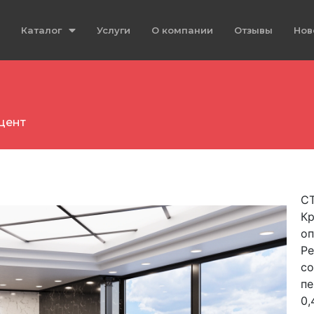
Каталог
Услуги
О компании
Отзывы
Нов
цент
С
Кр
оп
Ре
со
пе
0,