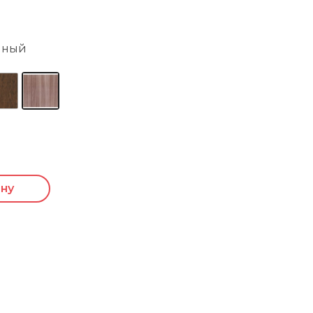
мный
ину