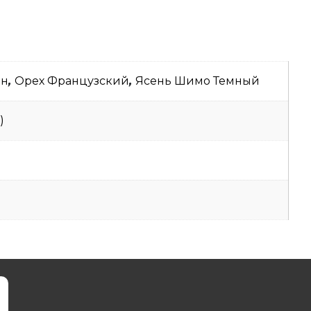
ён
,
Орех Французский
,
Ясень Шимо Темный
)